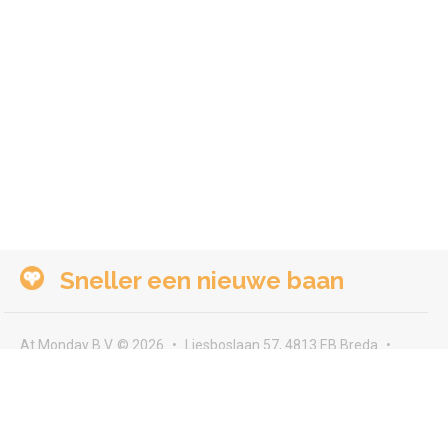
Sneller een nieuwe baan
At Monday B.V. © 2026
Liesboslaan 57, 4813 EB Breda
seeyou@atmonday.nl
Voorwaarden & privacy