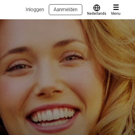
Inloggen
Aanmelden
Nederlands
Menu
Translate
Voucher verzilveren
Account en hulp
Meer
Start met leren
klantenservice@hobp.nl
Blogs
Inloggen
Erkend NRTO lid
Talentbehoud V.S. werving en selectie.
Voorwaarden en Privacy
Veelgestelde vragen