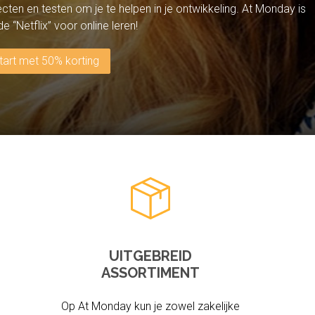
jecten en testen om je te helpen in je ontwikkeling. At Monday is
 “Netflix” voor online leren!
tart met 50% korting
UITGEBREID
ASSORTIMENT
Op At Monday kun je zowel zakelijke