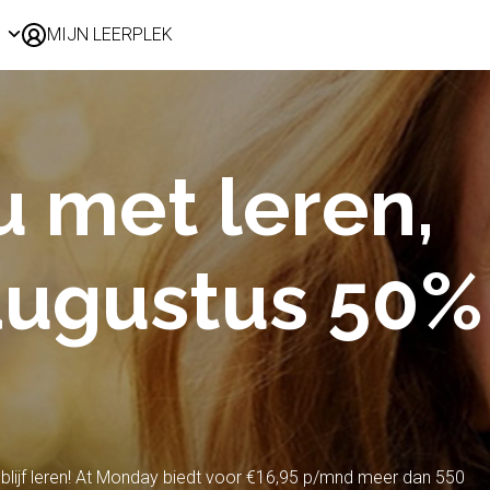
MIJN LEERPLEK
Voor mij
Alle onderwerpen
Populair
u met leren,
Favoriet
Gestart
Afgerond
 augustus 50%
Certificaten
e, blijf leren! At Monday biedt voor €16,95 p/mnd meer dan 550