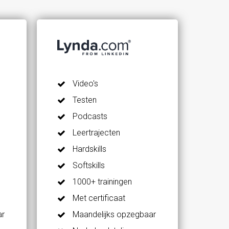
Video's
Testen
Podcasts
Leertrajecten
Hardskills
Softskills
1000+ trainingen
Met certificaat
ar
Maandelijks opzegbaar