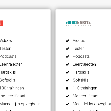
Video's
Video's
Testen
Testen
Podcasts
Podcasts
Leertrajecten
Leertrajecten
Hardskills
Hardskills
Softskills
Softskills
130 trainingen
110 trainingen
met certificaat
Met certificaat
Maandelijks opzegbaar
Maandelijks opzegba