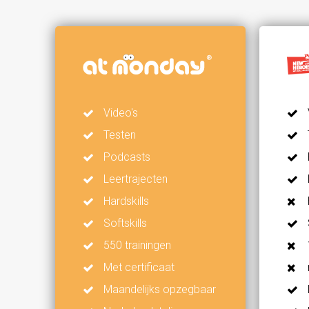
Video's
Testen
Podcasts
Leertrajecten
Hardskills
Softskills
550 trainingen
Met certificaat
Maandelijks opzegbaar