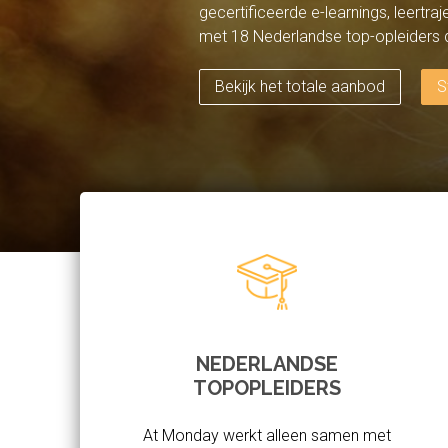
gecertificeerde e-learnings, leertra
met 18 Nederlandse top-opleiders de
Bekijk het totale aanbod
S
NEDERLANDSE
TOPOPLEIDERS
At Monday werkt alleen samen met