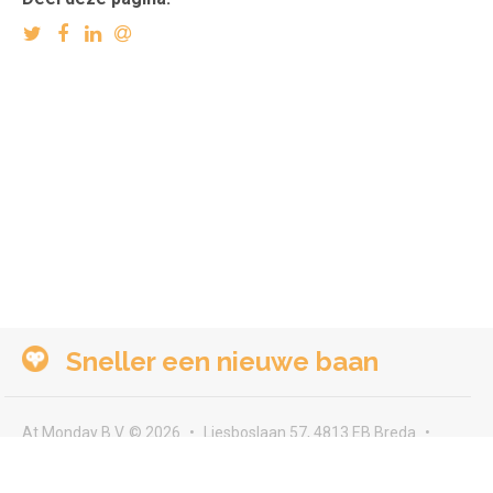
Sneller een nieuwe baan
At Monday B.V. © 2026
Liesboslaan 57, 4813 EB Breda
seeyou@atmonday.nl
Voorwaarden & privacy