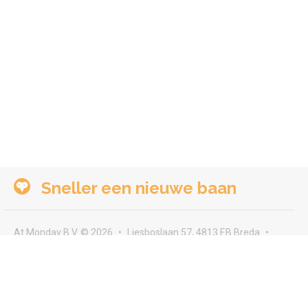
Sneller een nieuwe baan
At Monday B.V. © 2026
Liesboslaan 57, 4813 EB Breda
seeyou@atmonday.nl
Voorwaarden & privacy