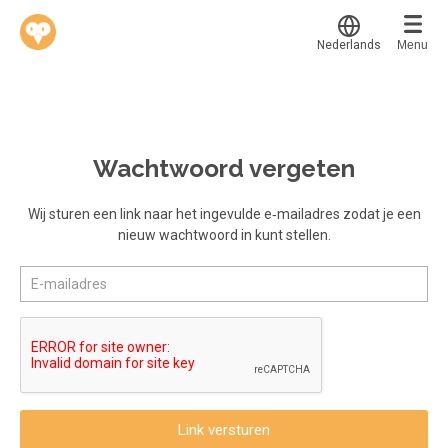
Nederlands
Menu
Translate
Werkvinders
®
Bedrijven
Wachtwoord vergeten
Vacatures
Mijn leerplek
Wij sturen een link naar het ingevulde e‑mailadres zodat je een
nieuw wachtwoord in kunt stellen.
Voucher verzilveren
Voor mij
Alle onderwerpen
Account en hulp
Populair
Meer
Start met leren
Favoriet
klantenservice@hobp.nl
Blogs
Gestart
Inloggen
Inloggen
Erkend NRTO lid
Afgerond
Aanmelden
Link versturen
Talentbehoud V.S. werving en selectie.
Certificaten