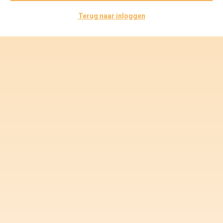
Voorwaarden en Privacy
Terug naar inloggen
Veelgestelde vragen