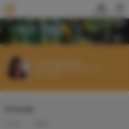
Select Language
Nederlands
Menu
®
TALENTCARD
Werkvinders
®
Bedrijven
Translate
Vacatures
Mijn leerplek
Loeki Zeijlemaker
breed inzetbaar op snijvlak beleid en
Voucher verzilveren
communicatie
Account en hulp
Meer
Personalia
Inloggen
Aanmelden
Leeftijd
66
jaar