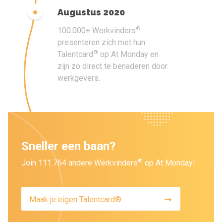
Augustus 2020
®
100.000+ Werkvinders
presenteren zich met hun
®
Talentcard
op At Monday en
zijn zo direct te benaderen door
werkgevers.
Sneller een baan?
®
Join 111.764 andere Werkvinders
op At Monday!
Maak je eigen Talentcard®