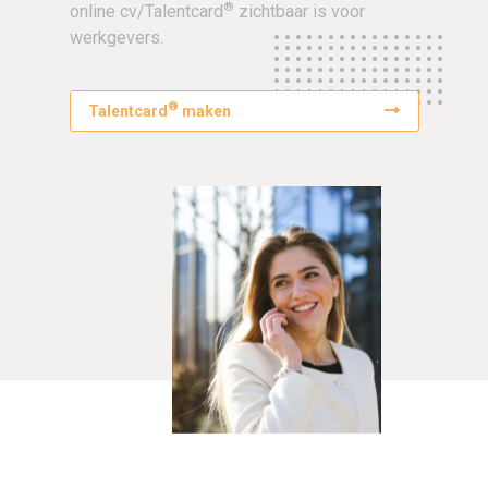
®
online cv/Talentcard
zichtbaar is voor
werkgevers.
®
Talentcard
maken