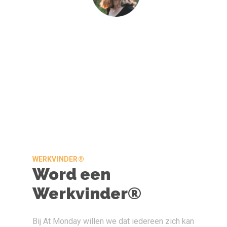
WERKVINDER®
Word een
Werkvinder®
Bij At Monday willen we dat iedereen zich kan