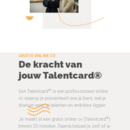
GRATIS ONLINE CV
De kracht van
jouw Talentcard®
®
Een Talentcard
is een professioneel online
cv waarop je presenteert wie je bent, wat je
doet en waar je talenten en ambities liggen.
®
Je maakt al een gratis online cv (Talentcard
)
binnen 20 minuten. Daarna bepaal je zelf of je